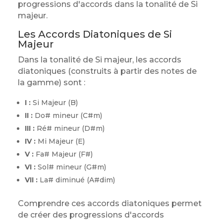
progressions d'accords dans la tonalité de Si
majeur.
Les Accords Diatoniques de Si
Majeur
Dans la tonalité de Si majeur, les accords
diatoniques (construits à partir des notes de
la gamme) sont :
I :
Si Majeur (B)
II :
Do# mineur (C#m)
III :
Ré# mineur (D#m)
IV :
Mi Majeur (E)
V :
Fa# Majeur (F#)
VI :
Sol# mineur (G#m)
VII :
La# diminué (A#dim)
Comprendre ces accords diatoniques permet
de créer des progressions d'accords