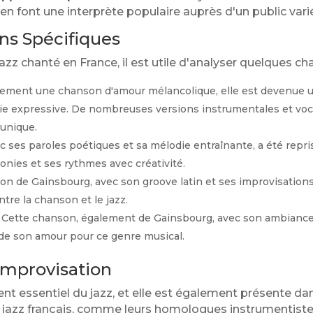
 font une interprète populaire auprès d'un public vari
ns Spécifiques
 jazz chanté en France, il est utile d'analyser quelques c
lement une chanson d'amour mélancolique, elle est devenue u
ie expressive. De nombreuses versions instrumentales et voc
 unique.
 ses paroles poétiques et sa mélodie entraînante, a été repr
onies et ses rythmes avec créativité.
n de Gainsbourg, avec son groove latin et ses improvisations
ntre la chanson et le jazz.
Cette chanson, également de Gainsbourg, avec son ambiance
 de son amour pour ce genre musical.
Improvisation
nt essentiel du jazz, et elle est également présente d
 jazz français, comme leurs homologues instrumentistes,