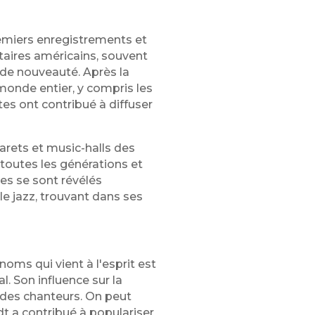
remiers enregistrements et
taires américains, souvent
 de nouveauté. Après la
 monde entier, y compris les
s ont contribué à diffuser
barets et music-halls des
toutes les générations et
tes se sont révélés
le jazz, trouvant dans ses
oms qui vient à l'esprit est
. Son influence sur la
 des chanteurs. On peut
t a contribué à populariser