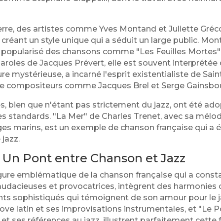
rre, des artistes comme Yves Montand et Juliette Gréc
 créant un style unique qui a séduit un large public. Mo
a popularisé des chansons comme "Les Feuilles Mortes" (
oles de Jacques Prévert, elle est souvent interprétée d
ure mystérieuse, a incarné l'esprit existentialiste de Sa
e compositeurs comme Jacques Brel et Serge Gainsbourg
s, bien que n'étant pas strictement du jazz, ont été ad
s standards. "La Mer" de Charles Trenet, avec sa mélod
es marins, est un exemple de chanson française qui a ét
jazz.
 Un Pont entre Chanson et Jazz
gure emblématique de la chanson française qui a constam
audacieuses et provocatrices, intègrent des harmonies
ts sophistiqués qui témoignent de son amour pour le
ove latin et ses improvisations instrumentales, et "Le P
 ses références au jazz, illustrent parfaitement cette 