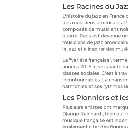
Les Racines du Jaz
L'histoire du jazz en Franc
des musiciens américains. P
composés de musiciens noirs,
guerre, Paris est devenue un 
musiciens de jazz américain
le jazz et à inspirer des musi
La "variété française", terme
années 20. Elle se caractéri
classes sociales. C'est à tr
incontournables. La chanson 
harmonies et ses rythmes un
Les Pionniers et le
Plusieurs artistes ont marqu
Django Reinhardt, bien qu'il
musique française est indén
également citer des figures 