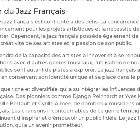
ir du Jazz Français
jazz français est confronté à des défis. La concurrenc
inancement pour les projets artistiques et la nécessité de
nter. Cependant, le jazz français possède également 
a créativité de ses artistes et la passion de son public.
endra de la capacité des artistes à innover et à se renou
ations avec d'autres genres musicaux, l'utilisation de no
lics sont autant de pistes à explorer. Le jazz français a
t en conservant son identité unique et sa place dans le
ue riche et diversifiée, qui a su intégrer les influences 
ançaise. Des pionniers comme Django Reinhardt et Yves
e Bertault et Cyrille Aimée, de nombreux musiciens on
ançais. Les chansons incontournables de ce genre témoigne
inuent d'inspirer et d'émouvoir un public fidèle. Le jazz
ution, qui a un avenir prometteur.