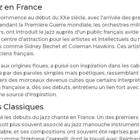
z en France
e commence au début du XXe siècle, avec l'arrivée des p
endant la Première Guerre mondiale, les orchestres mili
 ont introduit le jazz auprès d'un public français avide
centre d'attraction pour les artistes et intellectuels du
s comme Sidney Bechet et Coleman Hawkins. Ces artiste
ciens français.
 aux origines floues, a puisé son inspiration dans les ca
se par des paroles simples mais poétiques, rassemblant 
avers des morceaux devenus cultes que certains interprè
française a, dès ses débuts, entretenu un lien fort avec 
e source d'inspiration.
s Classiques
é les débuts du jazz chanté en France. Un des premiers n
 soit plus souvent associé au jazz manouche instrumental
iable, et ses compositions ont souvent été reprises par
comme Stéphane Grappelli, dont le travail avec Reinhard