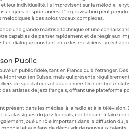
 et leur individualité. Ils improvisent sur la mélodie, le 
ns uniques et spontanées. L'improvisation peut prendre 
 mélodiques à des solos vocaux complexes.
mande une grande maîtrise technique et une connaissa
 être capables de penser rapidement et de réagir aux im
est un dialogue constant entre les musiciens, un échang
 son Public
rouvé un public fidèle, tant en France qu'à l'étranger. D
 Montreux (en Suisse, mais qui présente régulièrement 
milliers de spectateurs chaque année. De nombreux clubs
s artistes de jazz français, offrant une plateforme pour
t présent dans les médias, à la radio et à la télévision
 les classiques du jazz français, contribuant à faire co
a également joué un rôle important dans la diffusion du j
c mondial et aux fans de découvrir de nouveaux talents.