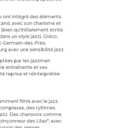
o ont intégré des éléments
ntand, avec son charisme et
bien qu'initialement écrite
ans un style jazz). Gréco,
int-Germain-des-Prés,
 avec une sensibilité jazz.
optées par les jazzmen
ie entraînante et ses
é reprise et réinterprétée
ment flirté avec le jazz.
 complexes, des rythmes
 jazz. Des chansons comme
oinçonneur des Lilas", avec
fusion des genres.