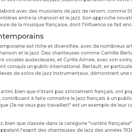
laboré avec des musiciens de jazz de renom, comme St
rontières entre la chanson et le jazz. Son approche novatr
jeure de la musique française, dont l'influence se fait enc
ontemporains
emporaine est riche et diversifiée, avec de nombreux ar
a chanson et le jazz. Des chanteuses comme Camille Bert
ns vocales audacieuses, et Cyrille Aimée, avec son swing 
nt conquis un public international. Bertault, en particul
lexes de solos de jazz instrumentaux, démontrant une 
ini, bien que n'étant pas strictement français, ont p
 contribuant à faire connaître le jazz français à un public
ue (Je ne veux pas travailler)" est un exemple de leur 
, bien que classée dans la catégorie "variété française
appelant l'esprit des chanteuses de jazz des années 1930