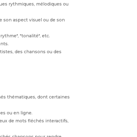
ques rythmiques, mélodiques ou
e son aspect visuel ou de son
ythme", "tonalité", etc.
nts.
rtistes, des chansons ou des
és thématiques, dont certaines
es ou en ligne.
x de mots fléchés interactifs,
léchés chansons pour rendre