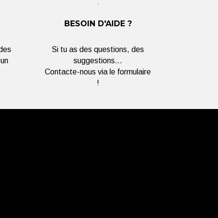
BESOIN D'AIDE ?
 des
Si tu as des questions, des
 un
suggestions...
Contacte-nous via le formulaire
!