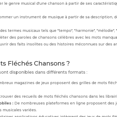
 le genre musical d'une chanson à partir de ses caractéristi
mmer un instrument de musique à partir de sa description, d
des termes musicaux tels que "tempo", "harmonie", "mélodie", "r
ter des paroles de chansons célèbres avec les mots manqua
vrir des faits insolites ou des histoires méconnues sur des a
ts Fléchés Chansons ?
ont disponibles dans différents formats :
breux magazines de jeux proposent des grilles de mots fléch
.
ouver des recueils de mots fléchés chansons dans les librairi
biles :
De nombreuses plateformes en ligne proposent des jeu
 musicales variées.
rtaines applications éducatives intègrent des jeux de mots f