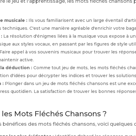
re le jeu et l'apprentissage, les mots fléchés chansons
e musicale :
Ils vous familiarisent avec un large éventail d'art
techniques. C'est une manière agréable d'enrichir votre baga
:
La résolution d'énigmes liées à la musique vous expose à un 
que aux styles vocaux, en passant par les figures de style util
Faire appel à vos souvenirs musicaux pour trouver les réponse
aintenir active.
 la déduction :
Comme tout jeu de mots, les mots fléchés chan
ation d'idées pour décrypter les indices et trouver les solutions
 :
Plonger dans un jeu de mots fléchés chansons est une exce
 stress quotidien. La satisfaction de trouver les bonnes répon
les Mots Fléchés Chansons ?
 bénéfices des mots fléchés chansons, voici quelques c