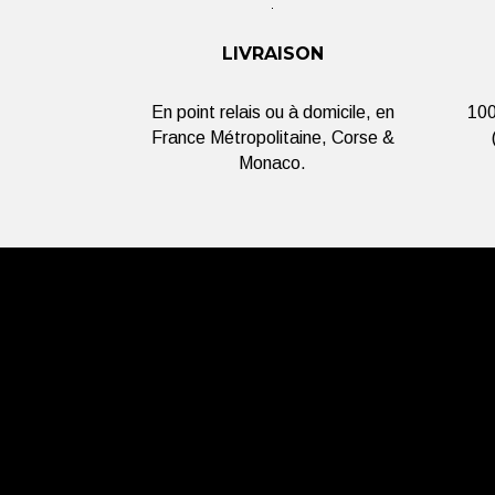
LIVRAISON
En point relais ou à domicile, en
100
France Métropolitaine, Corse &
Monaco.