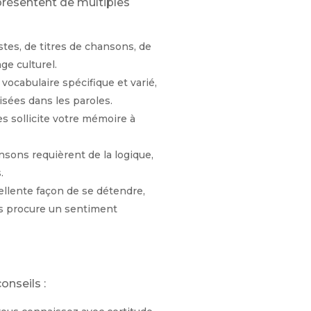
 présentent de multiples
istes, de titres de chansons, de
ge culturel.
vocabulaire spécifique et varié,
isées dans les paroles.
s sollicite votre mémoire à
sons requièrent de la logique,
.
llente façon de se détendre,
ses procure un sentiment
onseils :