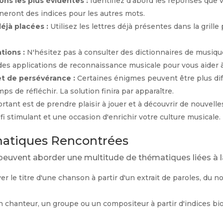
ns les plus évidentes :
Identifiez d'abord les réponses que 
neront des indices pour les autres mots.
éjà placées :
Utilisez les lettres déjà présentes dans la grille
tions :
N'hésitez pas à consulter des dictionnaires de musiqu
des applications de reconnaissance musicale pour vous aider à
et de persévérance :
Certaines énigmes peuvent être plus diff
s de réfléchir. La solution finira par apparaître.
rtant est de prendre plaisir à jouer et à découvrir de nouvell
stimulant et une occasion d'enrichir votre culture musicale.
atiques Rencontrées
euvent aborder une multitude de thématiques liées à l
r le titre d'une chanson à partir d'un extrait de paroles, du no
un chanteur, un groupe ou un compositeur à partir d'indices bi