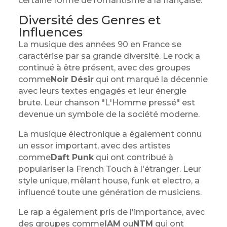
certaine forme de romantisme à la française.
Diversité des Genres et
Influences
La musique des années 90 en France se
caractérise par sa grande diversité. Le rock a
continué à être présent, avec des groupes
comme
Noir Désir
qui ont marqué la décennie
avec leurs textes engagés et leur énergie
brute. Leur chanson "L'Homme pressé" est
devenue un symbole de la société moderne.
La musique électronique a également connu
un essor important, avec des artistes
comme
Daft Punk
qui ont contribué à
populariser la French Touch à l'étranger. Leur
style unique, mêlant house, funk et electro, a
influencé toute une génération de musiciens.
Le rap a également pris de l'importance, avec
des groupes comme
IAM
ou
NTM
qui ont