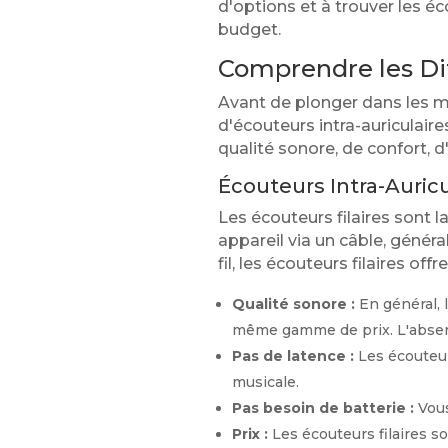
d'options et à trouver les é
budget.
Comprendre les Dif
Avant de plonger dans les mo
d'écouteurs intra-auriculai
qualité sonore, de confort, d
Écouteurs Intra-Auricul
Les écouteurs filaires sont l
appareil via un câble, génér
fil, les écouteurs filaires off
Qualité sonore :
En général, l
même gamme de prix. L'absen
Pas de latence :
Les écouteurs
musicale.
Pas besoin de batterie :
Vous
Prix :
Les écouteurs filaires s