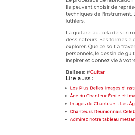
Le processus de fabrication 
Ils peuvent choisir de représe
techniques de l'instrument. 
luthiers.
La guitare, au-delà de son r
dessinateurs. Ses formes élé
explorer. Que ce soit à trav
personnels, le dessin de guit
inspirer et donnez vie à votr
Balises:
#
Guitar
Lire aussi:
Les Plus Belles Images d'Ins
Âge du Chanteur Émile et Imag
Images de Chanteurs : Les Âg
Chanteurs Réunionnais Célèbre
Admirez notre tableau mettan