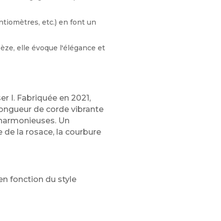
ntiomètres, etc.) en font un
pèze, elle évoque l'élégance et
r I. Fabriquée en 2021,
longueur de corde vibrante
 harmonieuses. Un
e de la rosace, la courbure
en fonction du style