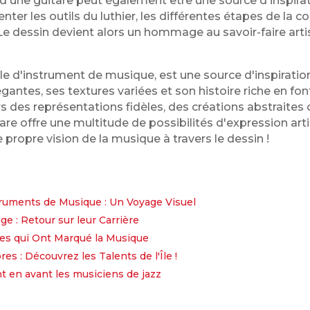
d'une guitare peut également être une source d'inspirat
nter les outils du luthier, les différentes étapes de la co
Le dessin devient alors un hommage au savoir-faire arti
ôle d'instrument de musique, est une source d'inspiratio
gantes, ses textures variées et son histoire riche en fo
ers des représentations fidèles, des créations abstrait
are offre une multitude de possibilités d'expression arti
e propre vision de la musique à travers le dessin !
truments de Musique : Un Voyage Visuel
e : Retour sur leur Carrière
es qui Ont Marqué la Musique
s : Découvrez les Talents de l'Île !
t en avant les musiciens de jazz