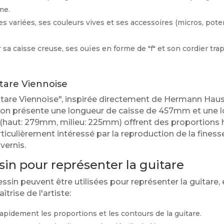
me.
s variées, ses couleurs vives et ses accessoires (micros, pote
 sa caisse creuse, ses ouïes en forme de "f" et son cordier tra
itare Viennoise
itare Viennoise", inspirée directement de Hermann Hause
ylon présente une longueur de caisse de 457mm et une 
haut: 279mm, milieu: 225mm) offrent des proportions
ticulièrement intéressé par la reproduction de la finess
vernis.
in pour représenter la guitare
ssin peuvent être utilisées pour représenter la guitare, 
trise de l'artiste:
apidement les proportions et les contours de la guitare.