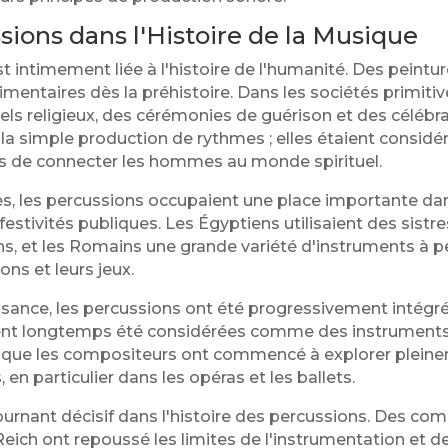
sions dans l'Histoire de la Musique
st intimement liée à l'histoire de l'humanité. Des peint
imentaires dès la préhistoire. Dans les sociétés primitiv
uels religieux, des cérémonies de guérison et des célé
 à la simple production de rythmes ; elles étaient cons
s de connecter les hommes au monde spirituel.
ues, les percussions occupaient une place importante dan
festivités publiques. Les Égyptiens utilisaient des sistr
, et les Romains une grande variété d'instruments à p
ns et leurs jeux.
sance, les percussions ont été progressivement intégr
aient longtemps été considérées comme des instruments
e que les compositeurs ont commencé à explorer pleinem
en particulier dans les opéras et les ballets.
urnant décisif dans l'histoire des percussions. Des co
eich ont repoussé les limites de l'instrumentation et de