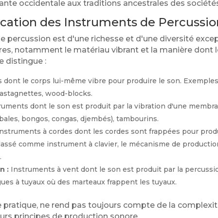
vante occidentale aux traditions ancestrales des sociétés
ification des Instruments de Percussi
e percussion est d'une richesse et d'une diversité excep
tères, notamment le matériau vibrant et la manière dont l
e distingue :
dont le corps lui-même vibre pour produire le son. Exemples 
castagnettes, wood-blocks.
ruments dont le son est produit par la vibration d'une membr
mbales, bongos, congas, djembés), tambourins.
nstruments à cordes dont les cordes sont frappées pour produ
classé comme instrument à clavier, le mécanisme de producti
.
n :
Instruments à vent dont le son est produit par la percussio
gues à tuyaux où des marteaux frappent les tuyaux.
ue pratique, ne rend pas toujours compte de la complexit
urs principes de production sonore.