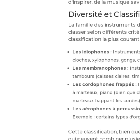
d'inspirer, de la musique sa
Diversité et Class
La famille des instruments d
classer selon différents cri
classification la plus courant
Les idiophones :
Instruments 
cloches, xylophones, gongs, 
Les membranophones :
Inst
tambours (caisses claires, ti
Les cordophones frappés :
I
à marteaux, piano (bien que 
marteaux frappant les cordes)
Les aérophones à percussio
Exemple : certains types d'or
Cette classification, bien q
qui peuvent combiner plusie