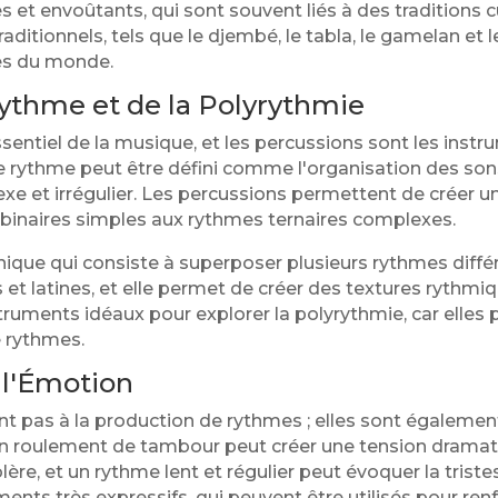
et envoûtants, qui sont souvent liés à des traditions cu
ditionnels, tels que le djembé, le tabla, le gamelan et 
es du monde.
ythme et de la Polyrythmie
entiel de la musique, et les percussions sont les instru
Le rythme peut être défini comme l'organisation des sons
exe et irrégulier. Les percussions permettent de créer u
 binaires simples aux rythmes ternaires complexes.
ique qui consiste à superposer plusieurs rythmes différen
 et latines, et elle permet de créer des textures rythmi
truments idéaux pour explorer la polyrythmie, car elles
e rythmes.
 l'Émotion
ent pas à la production de rythmes ; elles sont égaleme
 roulement de tambour peut créer une tension dramat
olère, et un rythme lent et régulier peut évoquer la trist
ents très expressifs, qui peuvent être utilisés pour re