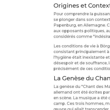
Origines et Contex
Pour comprendre la puissance
se plonger dans son context
Papenburg, en Allemagne. Ce 
aux opposants politiques, a
considérés comme "indésira
Les conditions de vie à Börg
consistant principalement à d
l'hygiène était inexistante 
désespoir et de souffrance, 
précisément de ces conditio
La Genèse du Chan
La genèse du "Chant des Mara
allemand ont été écrites pa
en scène. La musique a été
camp. Ces trois hommes, malg
œuvre qui allait transcender