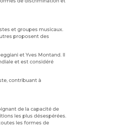
formes de discrimination et
tistes et groupes musicaux.
'autres proposent des
eggiani et Yves Montand. Il
iale et est considéré
te, contribuant à
ignant de la capacité de
itions les plus désespérées.
à toutes les formes de