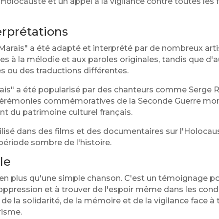
olocauste et un appel à la vigilance contre toutes les 
erprétations
s Marais" a été adapté et interprété par de nombreux ar
les à la mélodie et aux paroles originales, tandis que d
ou des traductions différentes.
rais" a été popularisé par des chanteurs comme Serge R
 cérémonies commémoratives de la Seconde Guerre mond
du patrimoine culturel français.
lisé dans des films et des documentaires sur l'Holocaus
 période sombre de l'histoire.
le
ien plus qu'une simple chanson. C'est un témoignage po
 l'oppression et à trouver de l'espoir même dans les cond
 de la solidarité, de la mémoire et de la vigilance face 
risme.