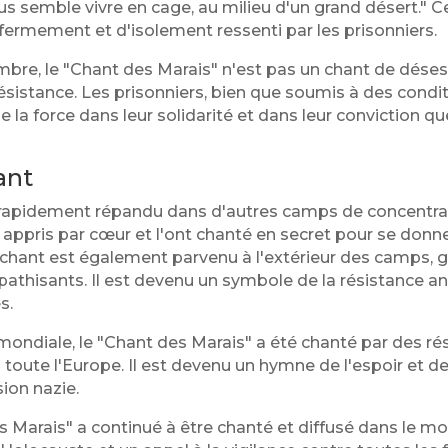
ous semble vivre en cage, au milieu d'un grand désert."
fermement et d'isolement ressenti par les prisonniers.
bre, le "Chant des Marais" n'est pas un chant de déses
sistance. Les prisonniers, bien que soumis à des conditi
de la force dans leur solidarité et dans leur conviction que 
ant
t rapidement répandu dans d'autres camps de concentra
t appris par cœur et l'ont chanté en secret pour se donn
Le chant est également parvenu à l'extérieur des camps, 
athisants. Il est devenu un symbole de la résistance ant
s.
ndiale, le "Chant des Marais" a été chanté par des rés
toute l'Europe. Il est devenu un hymne de l'espoir et de
sion nazie.
s Marais" a continué à être chanté et diffusé dans le mo