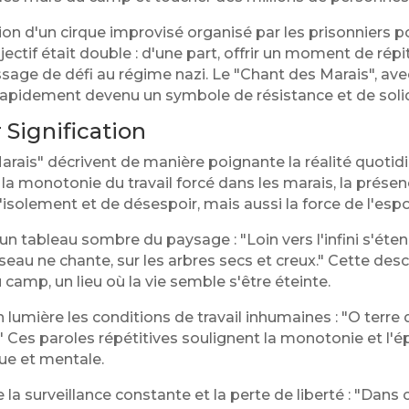
ion d'un cirque improvisé organisé par les prisonniers po
if était double : d'une part, offrir un moment de répit
sage de défi au régime nazi. Le "Chant des Marais", av
rapidement devenu un symbole de résistance et de solida
 Signification
arais" décrivent de manière poignante la réalité quotid
la monotonie du travail forcé dans les marais, la prése
isolement et de désespoir, mais aussi la force de l'espoir
n tableau sombre du paysage : "Loin vers l'infini s'éte
eau ne chante, sur les arbres secs et creux." Cette desc
camp, un lieu où la vie semble s'être éteinte.
lumière les conditions de travail inhumaines : "O terre
" Ces paroles répétitives soulignent la monotonie et l'é
ue et mentale.
la surveillance constante et la perte de liberté : "Dan