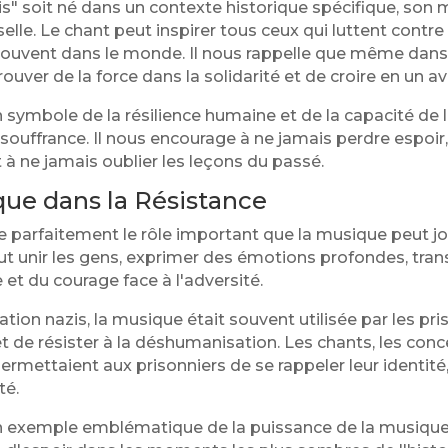
s" soit né dans un contexte historique spécifique, son
lle. Le chant peut inspirer tous ceux qui luttent contre l
e trouvent dans le monde. Il nous rappelle que même dan
ouver de la force dans la solidarité et de croire en un av
 symbole de la résilience humaine et de la capacité de 
 souffrance. Il nous encourage à ne jamais perdre espoir,
 et à ne jamais oublier les leçons du passé.
que dans la Résistance
re parfaitement le rôle important que la musique peut jo
ut unir les gens, exprimer des émotions profondes, tra
e et du courage face à l'adversité.
tion nazis, la musique était souvent utilisée par les 
t de résister à la déshumanisation. Les chants, les conc
ermettaient aux prisonniers de se rappeler leur identité,
té.
un exemple emblématique de la puissance de la musi