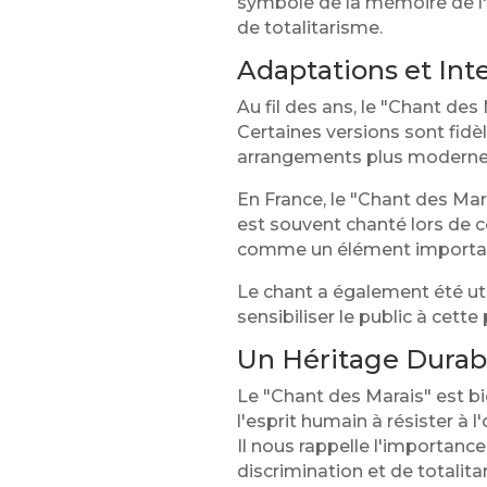
symbole de la mémoire de l'H
de totalitarisme.
Adaptations et Int
Au fil des ans, le "Chant de
Certaines versions sont fidè
arrangements plus modernes 
En France, le "Chant des Ma
est souvent chanté lors de
comme un élément important 
Le chant a également été uti
sensibiliser le public à cette
Un Héritage Durab
Le "Chant des Marais" est b
l'esprit humain à résister à
Il nous rappelle l'importance
discrimination et de totalita