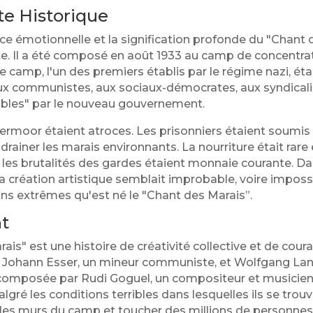
te Historique
 émotionnelle et la signification profonde du "Chant des
e. Il a été composé en août 1933 au camp de concentra
camp, l'un des premiers établis par le régime nazi, éta
ux communistes, aux sociaux-démocrates, aux syndicalis
bles" par le nouveau gouvernement.
ermoor étaient atroces. Les prisonniers étaient soumis à
rainer les marais environnants. La nourriture était rare
et les brutalités des gardes étaient monnaie courante. 
la création artistique semblait improbable, voire impossi
ns extrêmes qu'est né le "Chant des Marais”.
t
is" est une histoire de créativité collective et de coura
r Johann Esser, un mineur communiste, et Wolfgang Lan
 composée par Rudi Goguel, un compositeur et musicie
ré les conditions terribles dans lesquelles ils se trouva
 les murs du camp et toucher des millions de personnes