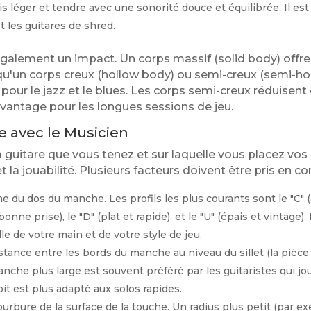
s léger et tendre avec une sonorité douce et équilibrée. Il est
 les guitares de shred.
également un impact. Un corps massif (solid body) offr
 qu'un corps creux (hollow body) ou semi-creux (semi-h
 pour le jazz et le blues. Les corps semi-creux réduisen
 avantage pour les longues sessions de jeu.
e avec le Musicien
a guitare que vous tenez et sur laquelle vous placez vos 
 et la jouabilité. Plusieurs facteurs doivent être pris en c
e du dos du manche. Les profils les plus courants sont le "C" (a
nne prise), le "D" (plat et rapide), et le "U" (épais et vintage).
le de votre main et de votre style de jeu.
stance entre les bords du manche au niveau du sillet (la pièce 
nche plus large est souvent préféré par les guitaristes qui j
it est plus adapté aux solos rapides.
urbure de la surface de la touche. Un radius plus petit (par e