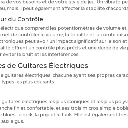
a de vos besoins et de votre style de jeu. Un vibrato peu
eu, mais il peut également affecter la stabilité d'accord
œur du Contrôle
 électrique comprend les potentiomètres de volume et d
rmet de contrôler le volume, la tonalité et la combinaiso
oniques peut avoir un impact significatif sur le son et la
ité offrent un contrôle plus précis et une durée de vie 
 éviter le bruit et les interférences.
es de Guitares Électriques
 de guitares électriques, chacune ayant ses propres cara
 types les plus courants :
 guitares électriques les plus iconiques et les plus polyv
nche fin et confortable, et ses trois micros simple bobina
 le blues, le rock, la pop et le funk. Elle est également trè
 aux aigus.