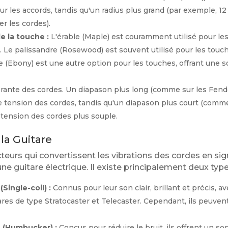
r les accords, tandis qu'un radius plus grand (par exemple, 12 p
er les cordes).
e la touche :
L'érable (Maple) est couramment utilisé pour le
t. Le palissandre (Rosewood) est souvent utilisé pour les touch
 (Ebony) est une autre option pour les touches, offrant une so
rante des cordes. Un diapason plus long (comme sur les Fende
e tension des cordes, tandis qu'un diapason plus court (comm
e tension des cordes plus souple.
 la Guitare
eurs qui convertissent les vibrations des cordes en signa
ne guitare électrique. Il existe principalement deux type
Single-coil) :
Connus pour leur son clair, brillant et précis, av
ares de type Stratocaster et Telecaster. Cependant, ils peuven
 (Humbucker) :
Conçus pour réduire le bruit, ils offrent un so