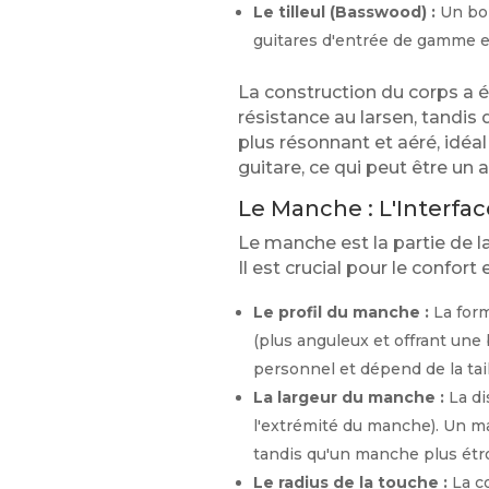
Le tilleul (Basswood) :
Un boi
guitares d'entrée de gamme et
La construction du corps a 
résistance au larsen, tandis
plus résonnant et aéré, idéal
guitare, ce qui peut être un
Le Manche : L'Interfac
Le manche est la partie de l
Il est crucial pour le confort
Le profil du manche :
La form
(plus anguleux et offrant une bo
personnel et dépend de la tail
La largeur du manche :
La di
l'extrémité du manche). Un ma
tandis qu'un manche plus étro
Le radius de la touche :
La co