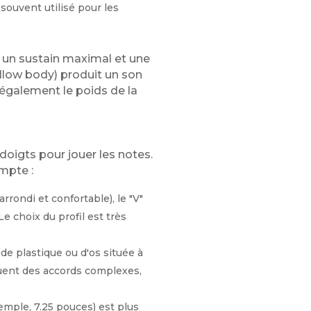
 souvent utilisé pour les
e un sustain maximal et une
ollow body) produit un son
t également le poids de la
doigts pour jouer les notes.
ompte :
rrondi et confortable), le "V"
 Le choix du profil est très
de plastique ou d'os située à
ouent des accords complexes,
xemple, 7.25 pouces) est plus