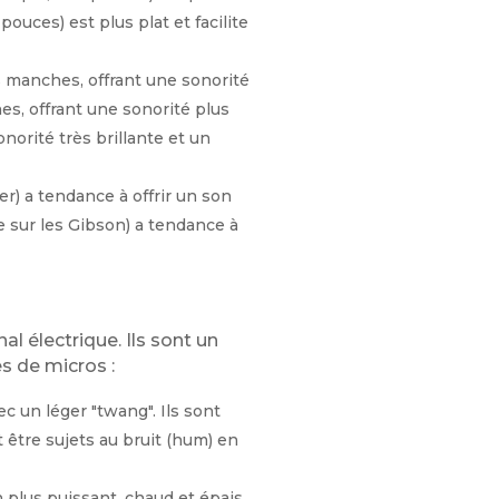
ouces) est plus plat et facilite
s manches, offrant une sonorité
es, offrant une sonorité plus
norité très brillante et un
r) a tendance à offrir un son
e sur les Gibson) a tendance à
l électrique. Ils sont un
s de micros :
ec un léger "twang". Ils sont
t être sujets au bruit (hum) en
n plus puissant, chaud et épais,