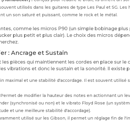
t souvent utilisés dans les guitares de type Les Paul et SG. L
nt un son saturé et puissant, comme le rock et le métal.
antes, comme les micros P90 (un simple bobinage plus pu
r plus petit et plus clair). Le choix des micros dépend
herchez.
ier : Ancrage et Sustain
t les pièces qui maintiennent les cordes en place sur le co
s vibrations et donc le sustain et la sonorité. Il existe 
n maximal et une stabilité d'accordage. Il est souvent utilisé 
Permet de modifier la hauteur des notes en actionnant un levie
nder (synchronisé ou non) et le vibrato Floyd Rose (un systè
ude et une meilleure stabilité d'accordage).
amment utilisé sur les Gibson, il permet un réglage fin de l'i