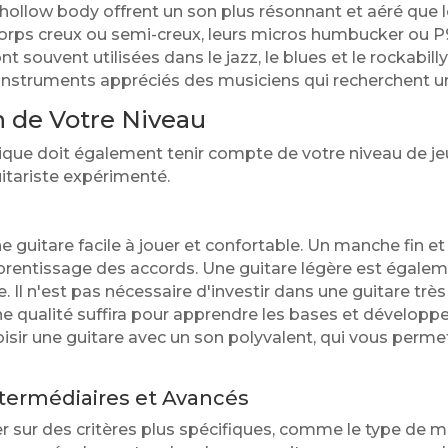
hollow body offrent un son plus résonnant et aéré que le
corps creux ou semi-creux, leurs micros humbucker ou P9
nt souvent utilisées dans le jazz, le blues et le rockabilly
instruments appréciés des musiciens qui recherchent un
n de Votre Niveau
rique doit également tenir compte de votre niveau de j
itariste expérimenté.
ne guitare facile à jouer et confortable. Un manche fin e
pprentissage des accords. Une guitare légère est égalem
. Il n'est pas nécessaire d'investir dans une guitare tr
qualité suffira pour apprendre les bases et développer 
ir une guitare avec un son polyvalent, qui vous permet
ntermédiaires et Avancés
sur des critères plus spécifiques, comme le type de mic